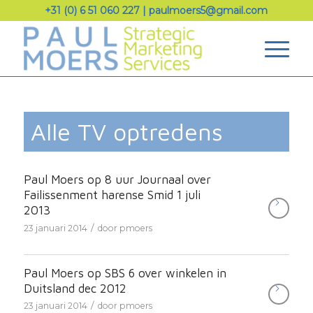
+31 (0) 6 51 060 227
|
paulmoers5@gmail.com
Alle TV optredens
Paul Moers op 8 uur Journaal over
Failissenment harense Smid 1 juli
2013
/
23 januari 2014
door
pmoers
Paul Moers op SBS 6 over winkelen in
Duitsland dec 2012
/
23 januari 2014
door
pmoers