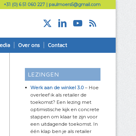
+31 (0) 6 51 060 227
|
paulmoers5@gmail.com
edia
Over ons
Contact
LEZINGEN
Werk aan de winkel 3.0
– Hoe
overleef ik als retailer de
toekomst? Een lezing met
optimistische kijk en concrete
stappen om klaar te zijn voor
een uitdagende toekomst. In
één klap ben je als retailer