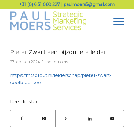
+31 (0) 6 51 060 227
|
paulmoers5@gmail.com
Pieter Zwart een bijzondere leider
/
27 februari 2024
door
pmoers
https://mtsprout.nl/leiderschap/pieter-zwart-
coolblue-ceo
Deel dit stuk