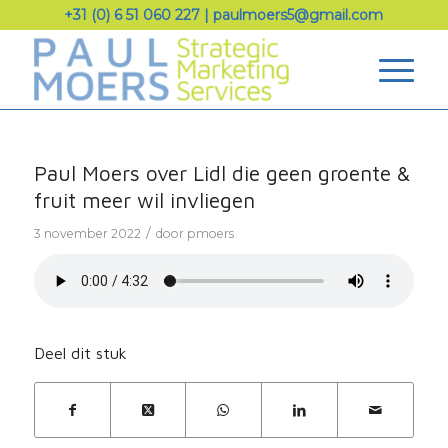
+31 (0) 6 51 060 227
|
paulmoers5@gmail.com
Paul Moers over Lidl die geen groente &
fruit meer wil invliegen
/
3 november 2022
door
pmoers
Deel dit stuk