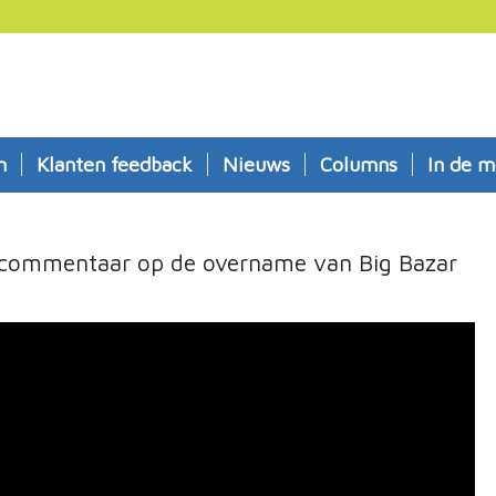
n
Klanten feedback
Nieuws
Columns
In de m
l commentaar op de overname van Big Bazar