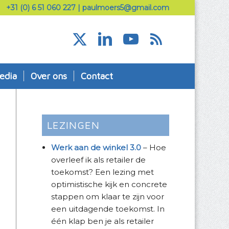
+31 (0) 6 51 060 227
|
paulmoers5@gmail.com
edia
Over ons
Contact
LEZINGEN
Werk aan de winkel 3.0
– Hoe
overleef ik als retailer de
toekomst? Een lezing met
optimistische kijk en concrete
stappen om klaar te zijn voor
een uitdagende toekomst. In
één klap ben je als retailer