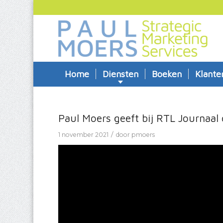
Home
Diensten
Boeken
Klante
Paul Moers geeft bij RTL Journaa
/
1 november 2021
door
pmoers