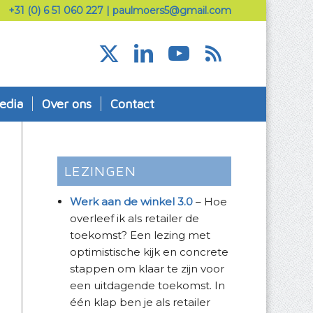
+31 (0) 6 51 060 227
|
paulmoers5@gmail.com
edia
Over ons
Contact
LEZINGEN
Werk aan de winkel 3.0
– Hoe
overleef ik als retailer de
toekomst? Een lezing met
optimistische kijk en concrete
stappen om klaar te zijn voor
een uitdagende toekomst. In
één klap ben je als retailer