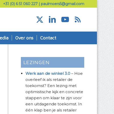
+31 (0) 6 51 060 227
|
paulmoers5@gmail.com
edia
Over ons
Contact
LEZINGEN
Werk aan de winkel 3.0
– Hoe
overleef ik als retailer de
toekomst? Een lezing met
optimistische kijk en concrete
stappen om klaar te zijn voor
een uitdagende toekomst. In
één klap ben je als retailer