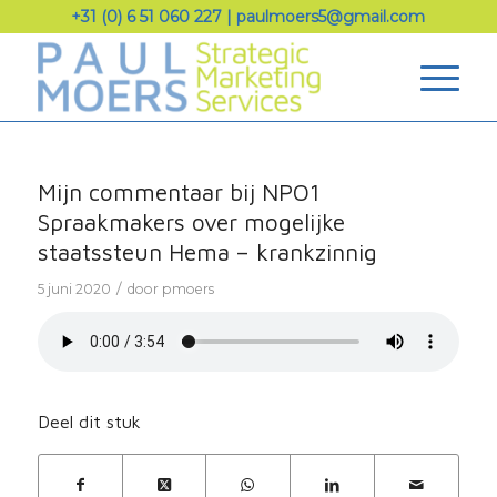
+31 (0) 6 51 060 227
|
paulmoers5@gmail.com
Mijn commentaar bij NPO1
Spraakmakers over mogelijke
staatssteun Hema – krankzinnig
/
5 juni 2020
door
pmoers
Deel dit stuk