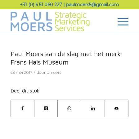
+31 (0) 6 51 060 227
|
paulmoers5@gmail.com
Paul Moers aan de slag met het merk
Frans Hals Museum
/
23 mei 2017
door
pmoers
Deel dit stuk