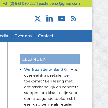
+31 (0) 6 51 060 227
|
paulmoers5@gmail.com
edia
Over ons
Contact
LEZINGEN
Werk aan de winkel 3.0
– Hoe
overleef ik als retailer de
toekomst? Een lezing met
optimistische kijk en concrete
stappen om klaar te zijn voor
een uitdagende toekomst. In
één klap ben je als retailer