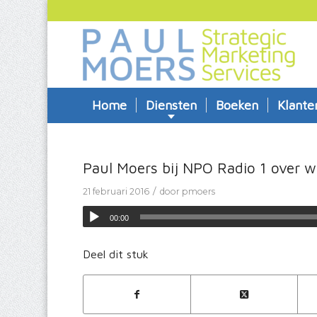
Home
Diensten
Boeken
Klante
Paul Moers bij NPO Radio 1 over w
/
21 februari 2016
door
pmoers
00:00
Deel dit stuk