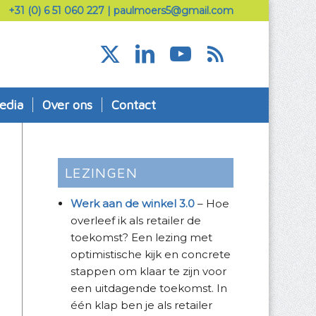
+31 (0) 6 51 060 227
|
paulmoers5@gmail.com
edia
Over ons
Contact
LEZINGEN
Werk aan de winkel 3.0
– Hoe
overleef ik als retailer de
toekomst? Een lezing met
optimistische kijk en concrete
stappen om klaar te zijn voor
een uitdagende toekomst. In
één klap ben je als retailer