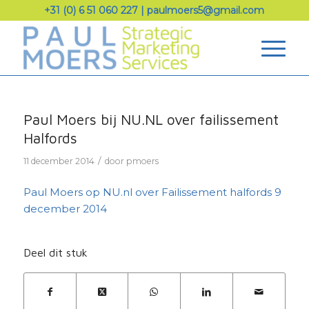
+31 (0) 6 51 060 227
|
paulmoers5@gmail.com
Paul Moers bij NU.NL over failissement
Halfords
/
11 december 2014
door
pmoers
Paul Moers op NU.nl over Failissement halfords 9
december 2014
Deel dit stuk