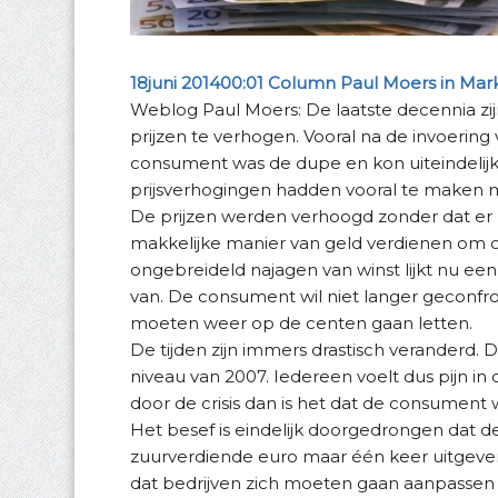
18juni 201400:01 Column Paul Moers in Mar
Weblog Paul Moers: De laatste decennia zi
prijzen te verhogen. Vooral na de invoering
consument was de dupe en kon uiteindelij
prijsverhogingen hadden vooral te maken m
De prijzen werden verhoogd zonder dat er
makkelijke manier van geld verdienen om de 
ongebreideld najagen van winst lijkt nu 
van. De consument wil niet langer geconf
moeten weer op de centen gaan letten.
De tijden zijn immers drastisch veranderd. D
niveau van 2007. Iedereen voelt dus pijn in
door de crisis dan is het dat de consumen
Het besef is eindelijk doorgedrongen dat d
zuurverdiende euro maar één keer uitgeven
dat bedrijven zich moeten gaan aanpassen a