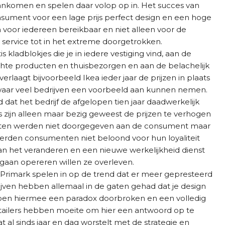
aankomen en spelen daar volop op in. Het succes van
nsument voor een lage prijs perfect design en een hoge
n voor iedereen bereikbaar en niet alleen voor de
service tot in het extreme doorgetrokken.
 kladblokjes die je in iedere vestiging vind, aan de
ochte producten en thuisbezorgen en aan de belachelijk
rlaagt bijvoorbeeld Ikea ieder jaar de prijzen in plaats
 waar veel bedrijven een voorbeeld aan kunnen nemen.
dat het bedrijf de afgelopen tien jaar daadwerkelijk
s zijn alleen maar bezig geweest de prijzen te verhogen
kosten werden niet doorgegeven aan de consument maar
erden consumenten niet beloond voor hun loyaliteit
 aan het veranderen en een nieuwe werkelijkheid dienst
 gaan opereren willen ze overleven.
n Primark spelen in op de trend dat er meer gepresteerd
ven hebben allemaal in de gaten gehad dat je design
ben hiermee een paradox doorbroken en een volledig
ailers hebben moeite om hier een antwoord op te
 al sinds jaar en dag worstelt met de strategie en