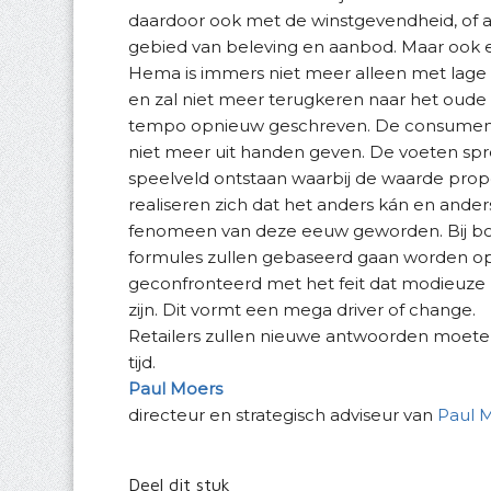
daardoor ook met de winstgevendheid, of aa
gebied van beleving en aanbod. Maar ook e
Hema is immers niet meer alleen met lage 
en zal niet meer terugkeren naar het oude n
tempo opnieuw geschreven. De consument 
niet meer uit handen geven. De voeten spr
speelveld ontstaan waarbij de waarde pro
realiseren zich dat het anders kán en ande
fenomeen van deze eeuw geworden. Bij bov
formules zullen gebaseerd gaan worden o
geconfronteerd met het feit dat modieuze 
zijn. Dit vormt een mega
driver of change
.
Retailers zullen nieuwe antwoorden moet
tijd.
Paul Moers
directeur en strategisch adviseur van
Paul M
Deel dit stuk