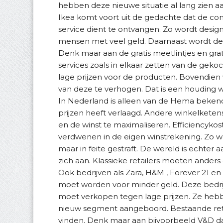
hebben deze nieuwe situatie al lang zien 
Ikea komt voort uit de gedachte dat de co
service dient te ontvangen. Zo wordt desig
mensen met veel geld. Daarnaast wordt de 
Denk maar aan de gratis meetlintjes en gratis
services zoals in elkaar zetten van de gek
lage prijzen voor de producten. Bovendien ve
van deze te verhogen. Dat is een houding
In Nederland is alleen van de Hema bekend 
prijzen heeft verlaagd. Andere winkelketen
en de winst te maximaliseren. Efficiency
verdwenen in de eigen winstrekening. Zo w
maar in feite gestraft. De wereld is echter
zich aan. Klassieke retailers moeten anders
Ook bedrijven als Zara, H&M , Forever 21 e
moet worden voor minder geld. Deze bedrij
moet verkopen tegen lage prijzen. Ze heb
nieuw segment aangeboord. Bestaande ret
vinden. Denk maar aan bijvoorbeeld V&D dat