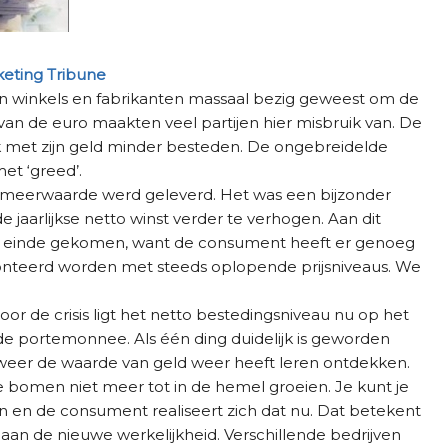
keting Tribune
jn winkels en fabrikanten massaal bezig geweest om de
 van de euro maakten veel partijen hier misbruik van. De
k met zijn geld minder besteden. De ongebreidelde
et ‘greed’.
 meerwaarde werd geleverd. Het was een bijzonder
jaarlijkse netto winst verder te verhogen. Aan dit
een einde gekomen, want de consument heeft er genoeg
ronteerd worden met steeds oplopende prijsniveaus. We
oor de crisis ligt het netto bestedingsniveau nu op het
 de portemonnee. Als één ding duidelijk is geworden
t weer de waarde van geld weer heeft leren ontdekken.
e bomen niet meer tot in de hemel groeien. Je kunt je
 en de consument realiseert zich dat nu. Dat betekent
an de nieuwe werkelijkheid. Verschillende bedrijven