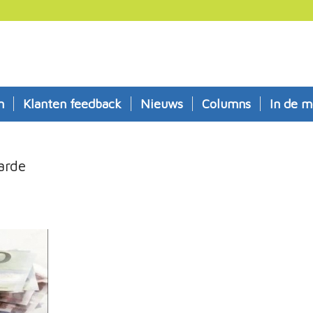
n
Klanten feedback
Nieuws
Columns
In de m
arde