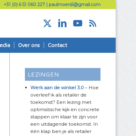
+31 (0) 6 51 060 227
|
paulmoers5@gmail.com
edia
Over ons
Contact
LEZINGEN
Werk aan de winkel 3.0
– Hoe
overleef ik als retailer de
toekomst? Een lezing met
optimistische kijk en concrete
stappen om klaar te zijn voor
een uitdagende toekomst. In
één klap ben je als retailer