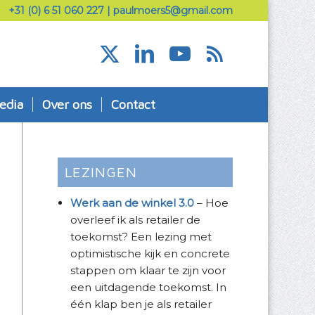
+31 (0) 6 51 060 227
|
paulmoers5@gmail.com
edia
Over ons
Contact
LEZINGEN
Werk aan de winkel 3.0
– Hoe
overleef ik als retailer de
toekomst? Een lezing met
optimistische kijk en concrete
stappen om klaar te zijn voor
een uitdagende toekomst. In
één klap ben je als retailer