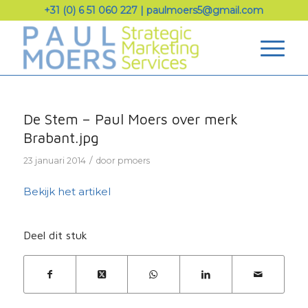
+31 (0) 6 51 060 227
|
paulmoers5@gmail.com
De Stem – Paul Moers over merk
Brabant.jpg
/
23 januari 2014
door
pmoers
Bekijk het artikel
Deel dit stuk