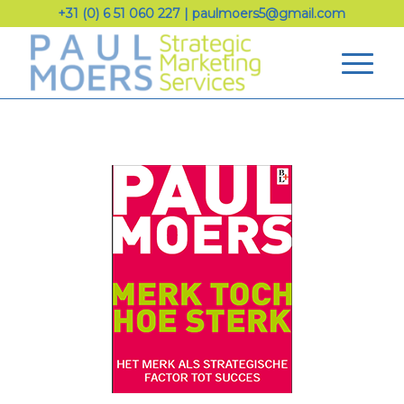
+31 (0) 6 51 060 227
|
paulmoers5@gmail.com