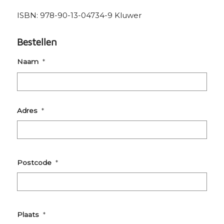
ISBN: 978-90-13-04734-9 Kluwer
Bestellen
Naam
*
Voornaam
Adres
*
Straat
+
Postcode
*
huisnummer
Postcode
Plaats
*