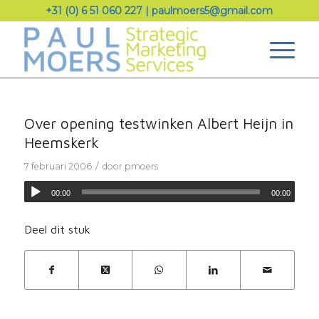
+31 (0) 6 51 060 227
|
paulmoers5@gmail.com
Over opening testwinken Albert Heijn in
Heemskerk
/
7 februari 2006
door
pmoers
00:00
00:00
Deel dit stuk